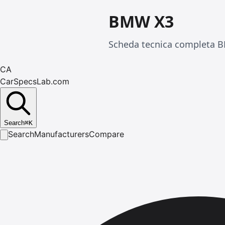
BMW X3
Scheda tecnica completa B
CA
CarSpecsLab.com
Search
⌘
K
Search
Manufacturers
Compare