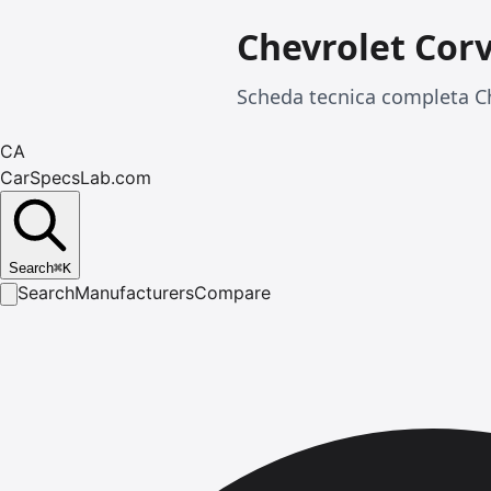
Chevrolet Cor
Scheda tecnica completa Ch
CA
CarSpecsLab.com
Search
⌘
K
Search
Manufacturers
Compare