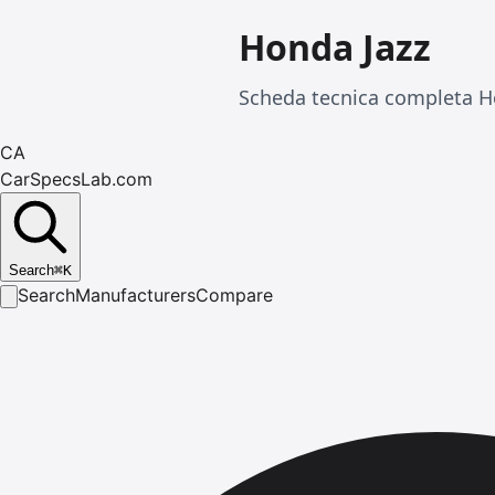
Honda Jazz
Scheda tecnica completa Ho
CA
CarSpecsLab.com
Search
⌘
K
Search
Manufacturers
Compare