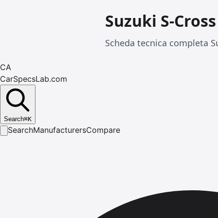
Suzuki S-Cross
Scheda tecnica completa Su
CA
CarSpecsLab.com
Search
⌘
K
Search
Manufacturers
Compare